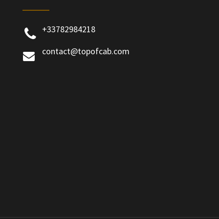
+33782984218
contact@topofcab.com